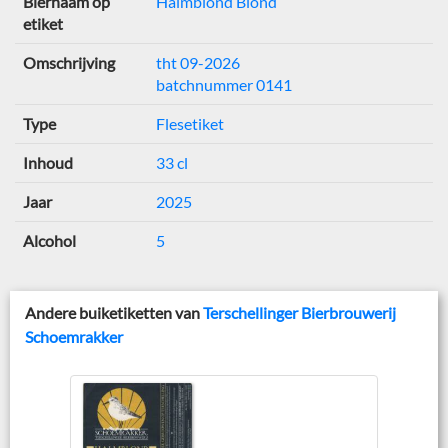
Biernaam op
Halmblond Blond
etiket
Omschrijving
tht 09-2026
batchnummer 0141
Type
Flesetiket
Inhoud
33 cl
Jaar
2025
Alcohol
5
Andere buiketiketten van
Terschellinger Bierbrouwerij
Schoemrakker