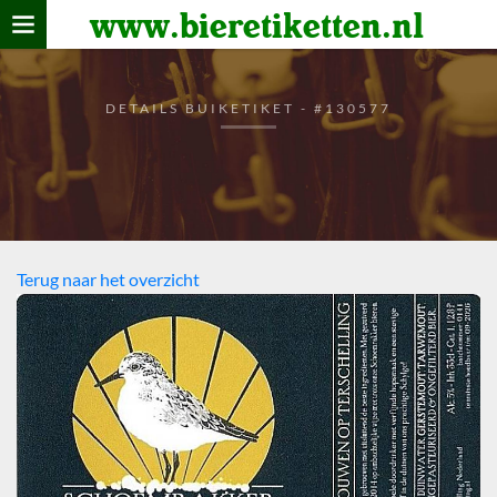
www.bieretiketten.nl
Home
verzamelen
DETAILS BUIKETIKET - #130577
De bierkaart
Bezoekers
Terug naar het overzicht