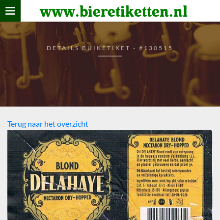
www.bieretiketten.nl
Home
verzamelen
DETAILS BUIKETIKET - #130515
De bierkaart
Bezoekers
Terug naar het overzicht