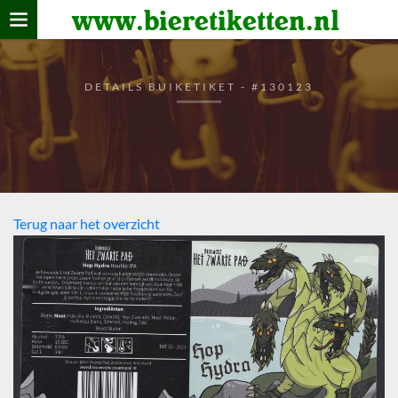
www.bieretiketten.nl
Home
verzamelen
DETAILS BUIKETIKET - #130123
De bierkaart
Bezoekers
Terug naar het overzicht