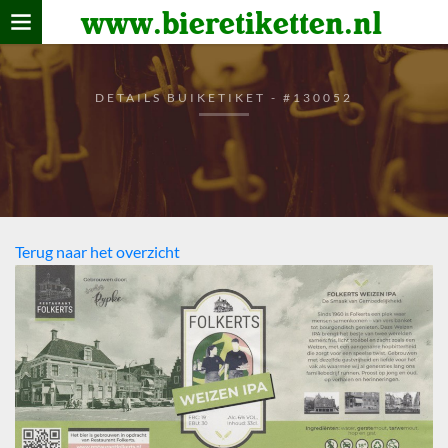
www.bieretiketten.nl
Home
verzamelen
DETAILS BUIKETIKET - #130052
De bierkaart
Bezoekers
Terug naar het overzicht