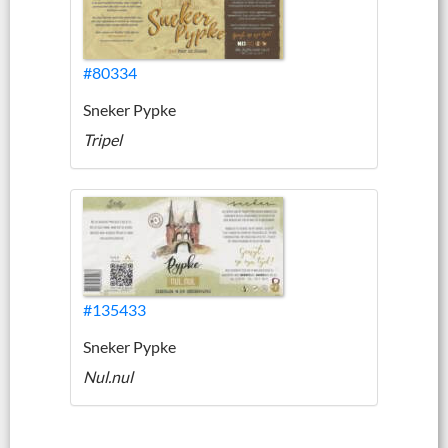
#80334
Sneker Pypke
Tripel
#135433
Sneker Pypke
Nul.nul