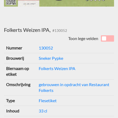
Folkerts Weizen IPA,
#130052
Toon lege velden
Nummer
130052
Brouwerij
Sneker Pypke
Biernaam op
Folkerts Weizen IPA
etiket
Omschrijving
gebrouwen in opdracht van Restaurant
Folkerts
Type
Flesetiket
Inhoud
33 cl