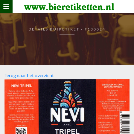
www.bieretiketten.nl
Home
verzamelen
DETAILS BUIKETIKET - #130024
De bierkaart
Bezoekers
Terug naar het overzicht