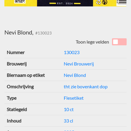
Nevi Blond,
#130023
Toon lege velden
Nummer
130023
Brouwerij
Nevi Brouwerij
Biernaam op etiket
Nevi Blond
Omschrijving
tht zie bovenkant dop
Type
Flesetiket
Statiegeld
10 ct
Inhoud
33 cl