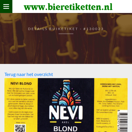
www.bieretiketten.nl
Home
verzamelen
DETAILS BUIKETIKET - #130023
De bierkaart
Bezoekers
Terug naar het overzicht