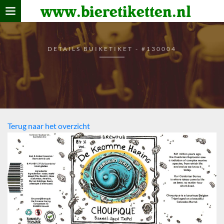
www.bieretiketten.nl
Home
verzamelen
DETAILS BUIKETIKET - #130004
De bierkaart
Bezoekers
Terug naar het overzicht