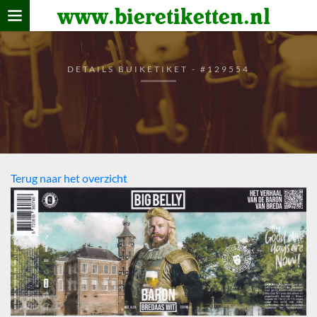
www.bieretiketten.nl
Home
verzamelen
DETAILS BUIKETIKET - #129554
De bierkaart
Bezoekers
Terug naar het overzicht