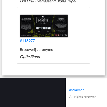
D'n Drul - Verrassend Blond Tripel
#118977
Brouwerij Jeronymo
Optie Blond
|
|
Contact
Cookies
Disclaimer
© 2002 - 2026 :: www.bieretiketten.nl :: All rights reserved.