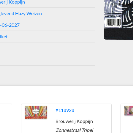
erij Koppijn
glevend Hazy Weizen
1-06-2027
iket
#118928
Brouwerij Koppijn
Zonnestraal Tripel