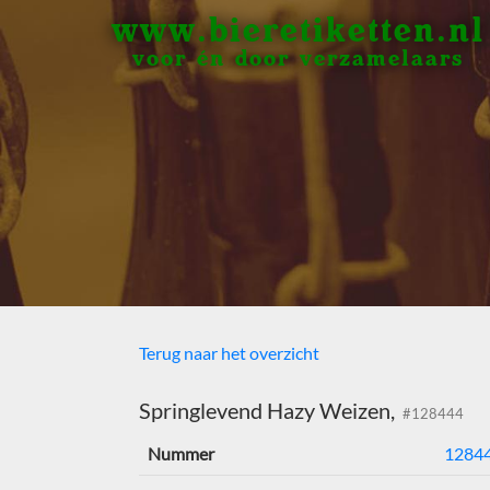
www.bieretiketten.nl
voor én door verzamelaars
Terug naar het overzicht
Springlevend Hazy Weizen,
#128444
Nummer
1284