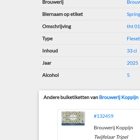
Brouwerij
Brouw
Biernaam op etiket
Sprin
Omschrijving
tht 0
Type
Fleset
Inhoud
33 cl
Jaar
2025
Alcohol
5
Andere buiketiketten van
Brouwerij Koppijn
#132459
Brouwerij Koppijn
Twijfelaar Tripel