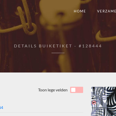
HOME
VERZAM
DETAILS BUIKETIKET - #128444
Toon lege velden
44