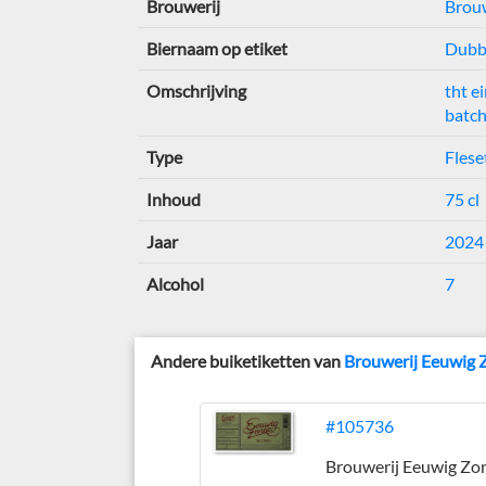
Brouwerij
Brou
Biernaam op etiket
Dubb
Omschrijving
tht e
batc
Type
Flese
Inhoud
75 cl
Jaar
2024
Alcohol
7
Andere buiketiketten van
Brouwerij Eeuwig
#105736
Brouwerij Eeuwig Zo