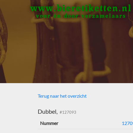
www.bieretiketten.nl
voor én door verzamelaars
Terug naar het overzicht
Dubbel,
#127093
Nummer
1270