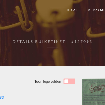
HOME
VERZAM
DETAILS BUIKETIKET - #127093
Toon lege velden
93