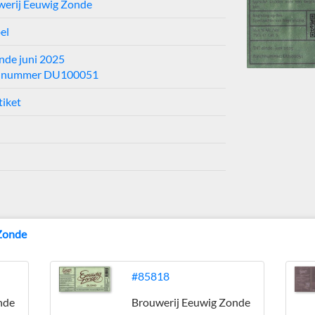
werij Eeuwig Zonde
el
inde juni 2025
hnummer DU100051
tiket
 Zonde
#85818
nde
Brouwerij Eeuwig Zonde