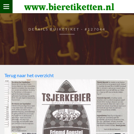
www.bieretiketten.nl
Home
verzamelen
DETAILS BUIKETIKET - #127044
De bierkaart
Bezoekers
Terug naar het overzicht