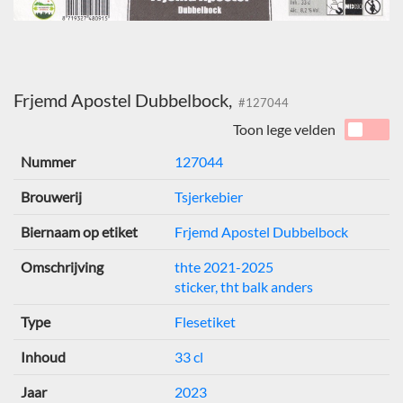
Frjemd Apostel Dubbelbock,
#127044
Toon lege velden
Nummer
127044
Brouwerij
Tsjerkebier
Biernaam op etiket
Frjemd Apostel Dubbelbock
Omschrijving
thte 2021-2025
sticker, tht balk anders
Type
Flesetiket
Inhoud
33 cl
Jaar
2023