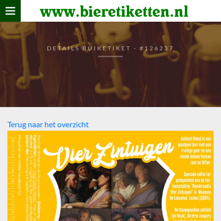
www.bieretiketten.nl
Home
verzamelen
DETAILS BUIKETIKET - #126237
De bierkaart
Bezoekers
Terug naar het overzicht