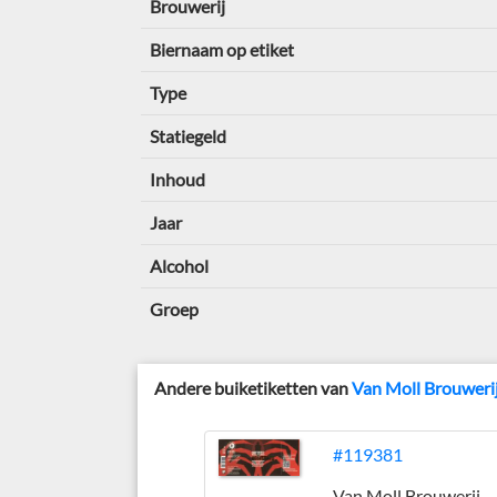
Brouwerij
Biernaam op etiket
Type
Statiegeld
Inhoud
Jaar
Alcohol
Groep
Andere buiketiketten van
Van Moll Brouweri
#119381
Van Moll Brouwerij