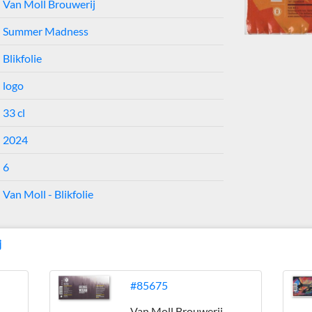
Van Moll Brouwerij
Summer Madness
Blikfolie
logo
33 cl
2024
6
Van Moll - Blikfolie
j
#85675
Van Moll Brouwerij