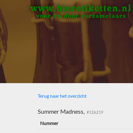
www.bieretiketten.nl
voor én door verzamelaars
Terug naar het overzicht
Summer Madness,
#126219
Nummer