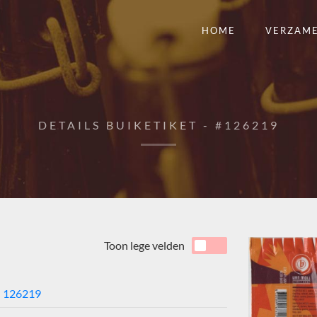
HOME
VERZAM
DETAILS BUIKETIKET - #126219
Toon lege velden
126219