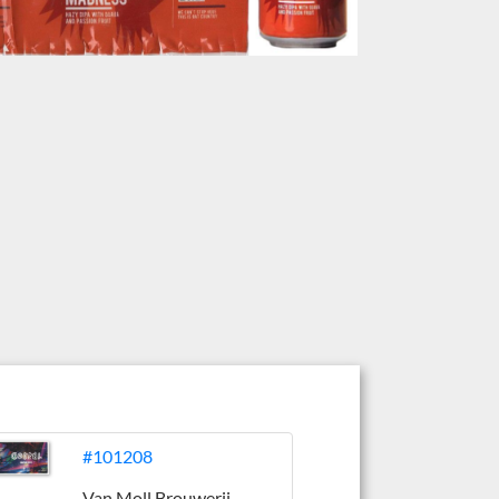
#101208
Van Moll Brouwerij