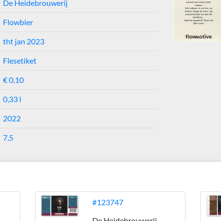
De Heidebrouwerij
Flowbier
tht jan 2023
Flesetiket
€ 0,10
0,33 l
2022
7,5
j
#123747
De Heidebrouwerij