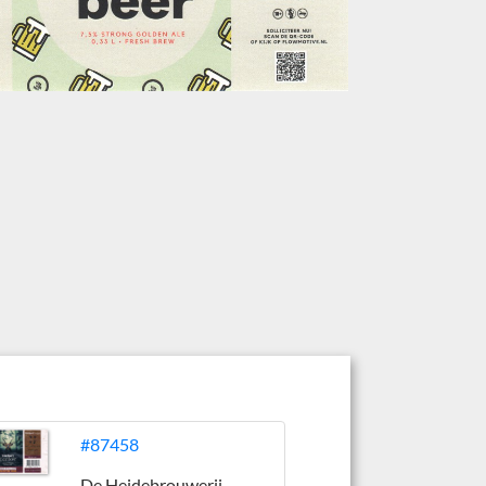
#87458
De Heidebrouwerij