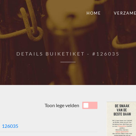
HOME
VERZAM
DETAILS BUIKETIKET - #126035
Toon lege velden
126035