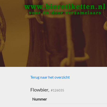
www.bieretiketten.nl
voor én door verzamelaars
Terug naar het overzicht
Flowbier,
#126035
Nummer