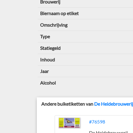
Brouwerij
Biernaam op etiket
Omschrijving
Type
Statiegeld
Inhoud
Jaar
Alcohol
Andere buiketiketten van
De Heidebrouweri
#76598
De Heidebrouwerij