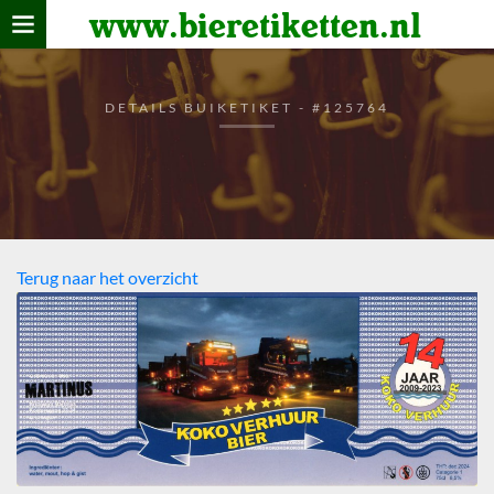
www.bieretiketten.nl
Home
verzamelen
DETAILS BUIKETIKET - #125764
De bierkaart
Bezoekers
Terug naar het overzicht