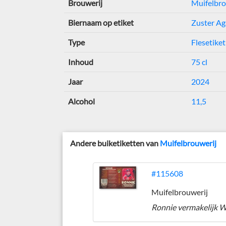
Brouwerij
Muifelbro
Biernaam op etiket
Zuster Ag
Type
Flesetiket
Inhoud
75 cl
Jaar
2024
Alcohol
11,5
Andere buiketiketten van
Muifelbrouwerij
#115608
Muifelbrouwerij