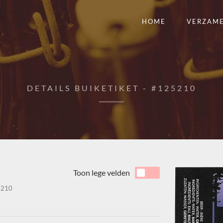
HOME
VERZAM
DETAILS BUIKETIKET - #125210
Toon lege velden
210