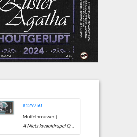
#129750
Muifelbrouwerij
A'Niets kwaoidrupel Quadrupel