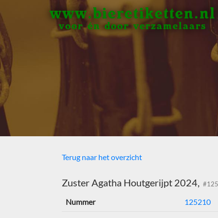
www.bieretiketten.nl
voor én door verzamelaars
Terug naar het overzicht
Zuster Agatha Houtgerijpt 2024,
#125
Nummer
125210