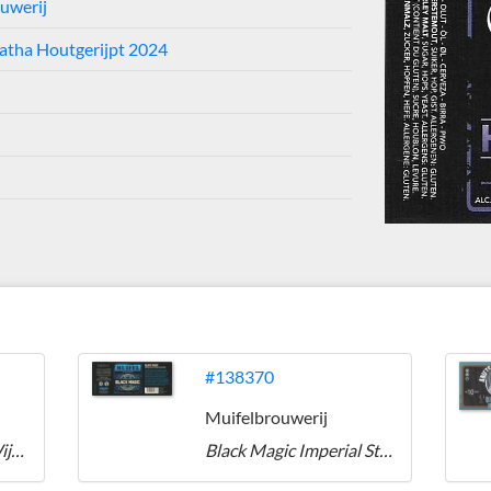
uwerij
atha Houtgerijpt 2024
#138370
Muifelbrouwerij
Ronnie vermakelijk Wijchens bier
Black Magic Imperial Stout Special Edition 2026