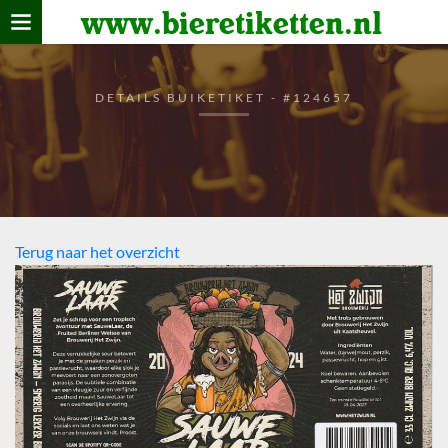
www.bieretiketten.nl
Home
verzamelen
DETAILS BUIKETIKET - #124657
De bierkaart
Bezoekers
Terug naar het overzicht