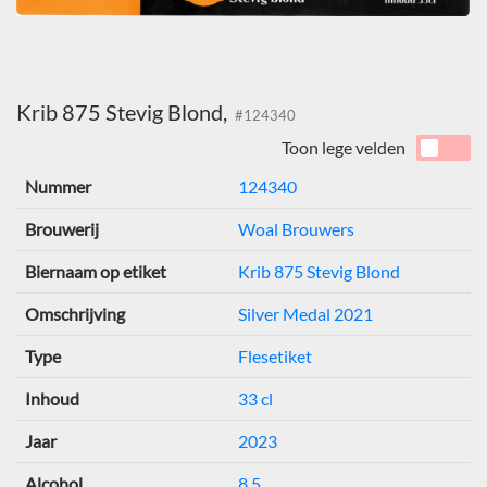
Krib 875 Stevig Blond,
#124340
Toon lege velden
Nummer
124340
Brouwerij
Woal Brouwers
Biernaam op etiket
Krib 875 Stevig Blond
Omschrijving
Silver Medal 2021
Type
Flesetiket
Inhoud
33 cl
Jaar
2023
Alcohol
8,5