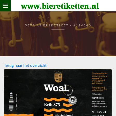
www.bieretiketten.nl
Home
verzamelen
DETAILS BUIKETIKET - #124340
De bierkaart
Bezoekers
Terug naar het overzicht