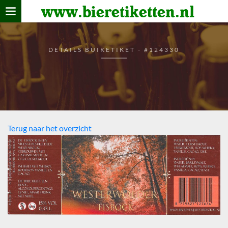
www.bieretiketten.nl
Home
verzamelen
DETAILS BUIKETIKET - #124330
De bierkaart
Bezoekers
Terug naar het overzicht