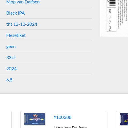
Mop van Dalfsen
Black IPA
tht 12-12-2024
Flesetiket
geen
33 cl
2024
6,8
#100388
Mop van Dalfsen