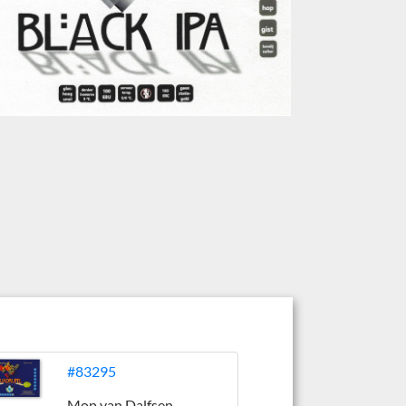
#83295
Mop van Dalfsen