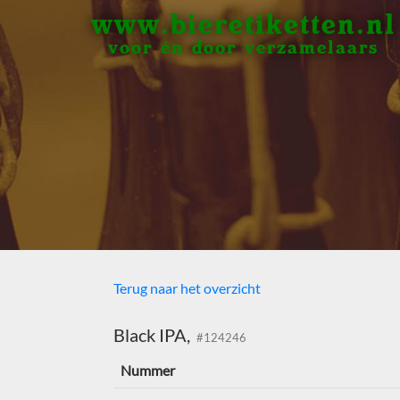
www.bieretiketten.nl
voor én door verzamelaars
Terug naar het overzicht
Black IPA,
#124246
Nummer