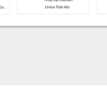
Molen De Lelie 1846 Lelie Weizenbier
Union Pale Ale