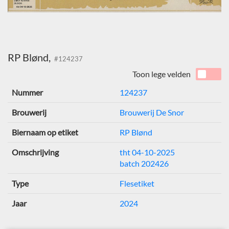
RP Blønd,
#124237
Toon lege velden
Nummer
124237
Brouwerij
Brouwerij De Snor
Biernaam op etiket
RP Blønd
Omschrijving
tht 04-10-2025
batch 202426
Type
Flesetiket
Jaar
2024