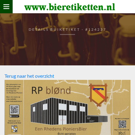
www.bieretiketten.nl
Home
verzamelen
DETAILS BUIKETIKET - #124237
De bierkaart
Bezoekers
Terug naar het overzicht