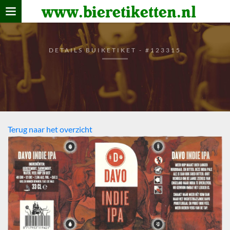
www.bieretiketten.nl
Home
verzamelen
DETAILS BUIKETIKET - #123315
De bierkaart
Bezoekers
Terug naar het overzicht