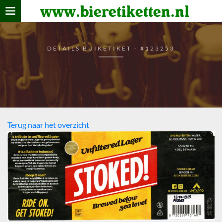
www.bieretiketten.nl
Home
verzamelen
DETAILS BUIKETIKET - #123253
De bierkaart
Bezoekers
Terug naar het overzicht