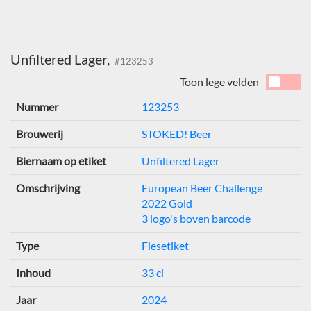
Unfiltered Lager,
#123253
Toon lege velden
Nummer
123253
Brouwerij
STOKED! Beer
Biernaam op etiket
Unfiltered Lager
Omschrijving
European Beer Challenge
2022 Gold
3 logo's boven barcode
Type
Flesetiket
Inhoud
33 cl
Jaar
2024