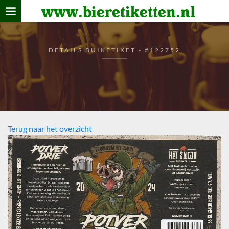
www.bieretiketten.nl
Home
verzamelen
DETAILS BUIKETIKET - #122752
De bierkaart
Bezoekers
Terug naar het overzicht