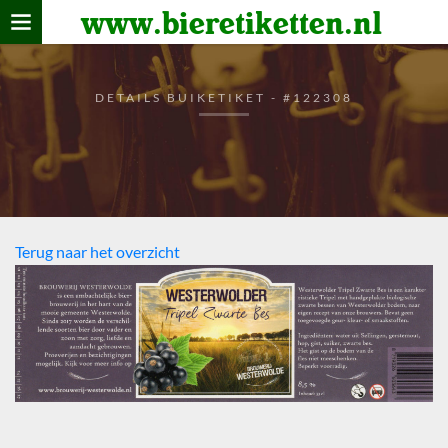
www.bieretiketten.nl
Home
verzamelen
DETAILS BUIKETIKET - #122308
De bierkaart
Bezoekers
Terug naar het overzicht