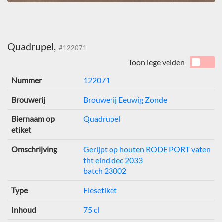
Quadrupel,
#122071
Toon lege velden
Nummer
122071
Brouwerij
Brouwerij Eeuwig Zonde
Biernaam op
Quadrupel
etiket
Omschrijving
Gerijpt op houten RODE PORT vaten
tht eind dec 2033
batch 23002
Type
Flesetiket
Inhoud
75 cl