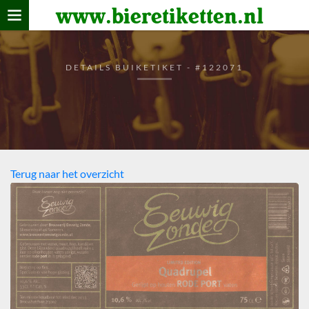
www.bieretiketten.nl
Home
verzamelen
DETAILS BUIKETIKET - #122071
De bierkaart
Bezoekers
Terug naar het overzicht