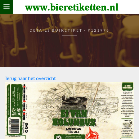
www.bieretiketten.nl
Home
verzamelen
DETAILS BUIKETIKET - #121978
De bierkaart
Bezoekers
Terug naar het overzicht