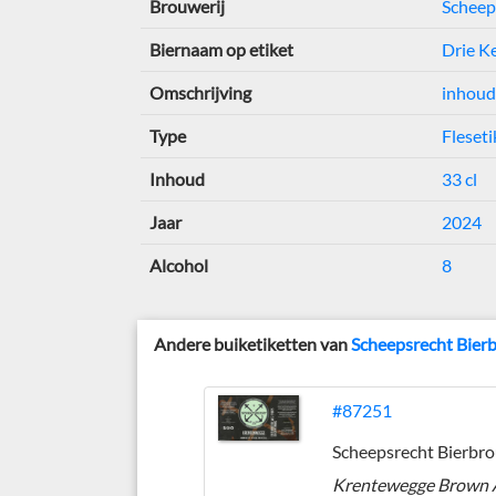
Brouwerij
Scheep
Biernaam op etiket
Drie Ke
Omschrijving
inhoud
Type
Fleseti
Inhoud
33 cl
Jaar
2024
Alcohol
8
Andere buiketiketten van
Scheepsrecht Bier
#87251
Krentewegge Brown 