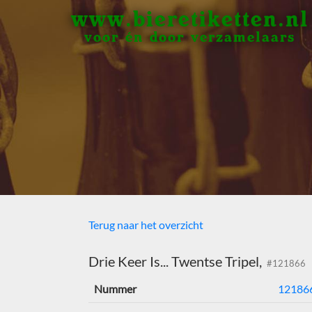
www.bieretiketten.nl
voor én door verzamelaars
Terug naar het overzicht
Drie Keer Is... Twentse Tripel,
#121866
Nummer
12186