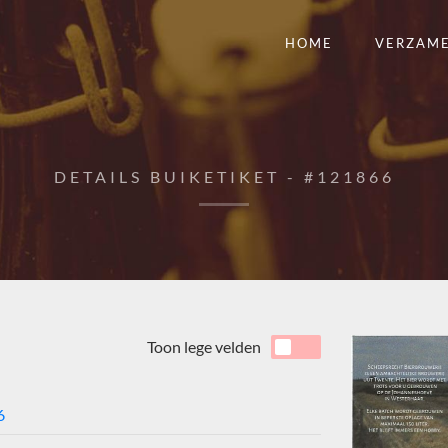
HOME
VERZAM
DETAILS BUIKETIKET - #121866
Toon lege velden
6