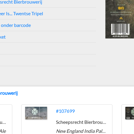
srecht Bierbrouwerij
er Is... Twentse Tripel
 onder barcode
ket
brouwerij
#107699
Scheepsrecht Bierbrouwerij
Scheepsrecht Bierbrouwerij
Ale
New England India Pale Ale