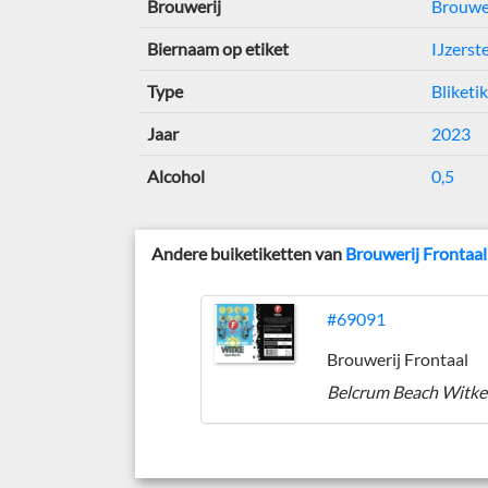
Brouwerij
Brouwer
Biernaam op etiket
IJzerst
Type
Bliketi
Jaar
2023
Alcohol
0,5
Andere buiketiketten van
Brouwerij Frontaal
#69091
Brouwerij Frontaal