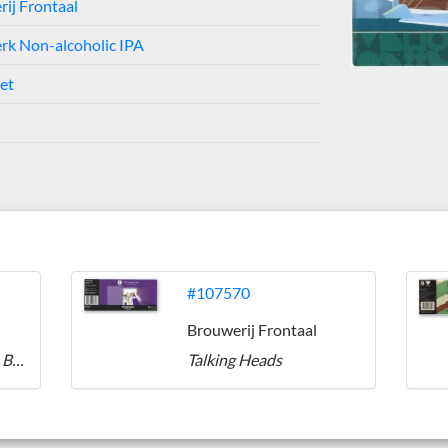
ij Frontaal
erk Non-alcoholic IPA
ket
#107570
Brouwerij Frontaal
Belcrum Beach Witke Belgian Wheat Ale
Talking Heads