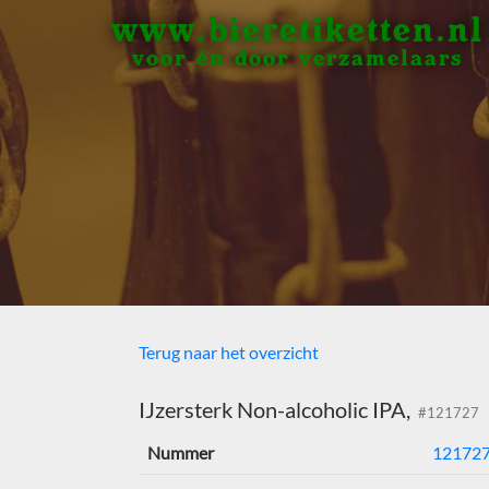
www.bieretiketten.nl
voor én door verzamelaars
Terug naar het overzicht
IJzersterk Non-alcoholic IPA,
#121727
Nummer
12172