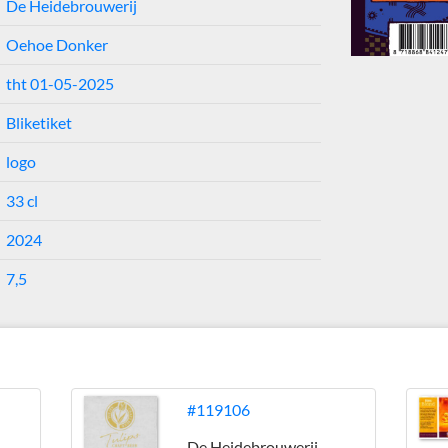
De Heidebrouwerij
Oehoe Donker
tht 01-05-2025
Bliketiket
logo
33 cl
2024
7,5
j
#119106
De Heidebrouwerij