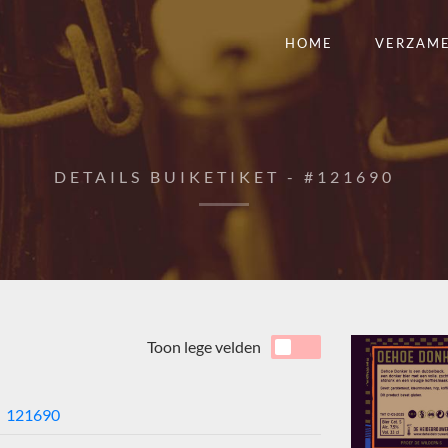
HOME
VERZAM
DETAILS BUIKETIKET - #121690
Toon lege velden
121690