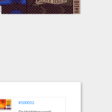
#100052
De Heidebrouwerij