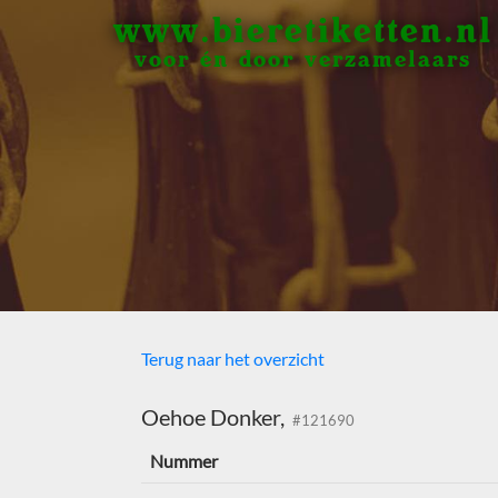
www.bieretiketten.nl
voor én door verzamelaars
Terug naar het overzicht
Oehoe Donker,
#121690
Nummer