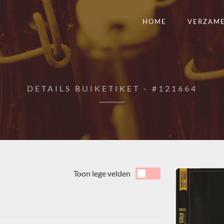
HOME
VERZAM
DETAILS BUIKETIKET - #121664
Toon lege velden