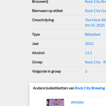
Brouwerij
Rock City Br
Biernaam op etiket
Rock City Go
Omschrijving
The Most Wo
tht 01-2025
Type
Bliketiket
Jaar
2023
Alcohol
11,5
Groep
Rock City - 
Volgorde in groep
3
Andere buiketiketten van
Rock City Brewing
#84086