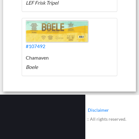
LEF Frisk Tripel
#107492
Chamaven
Boele
|
|
Contact
Cookies
Disclaimer
© 2002 - 2026 :: www.bieretiketten.nl :: All rights reserved.