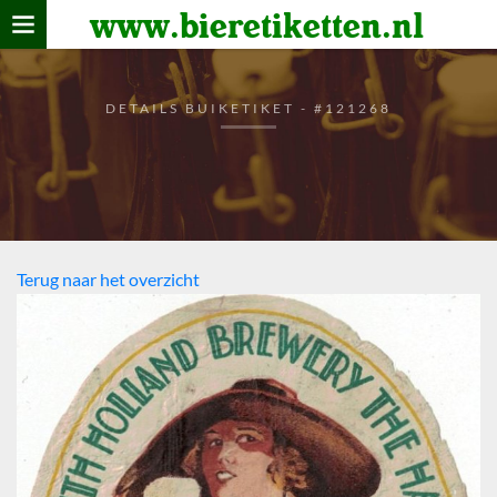
www.bieretiketten.nl
Home
verzamelen
DETAILS BUIKETIKET - #121268
De bierkaart
Bezoekers
Terug naar het overzicht