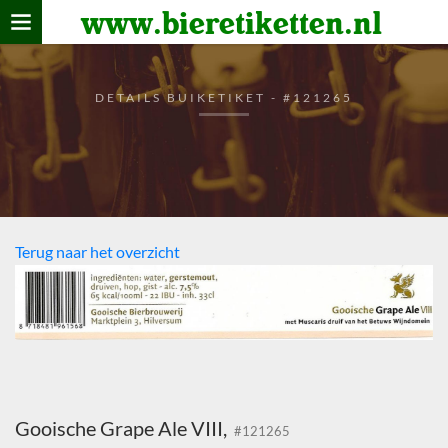
www.bieretiketten.nl
Home
verzamelen
DETAILS BUIKETIKET - #121265
De bierkaart
Bezoekers
Terug naar het overzicht
Gooische Grape Ale VIII,
#121265