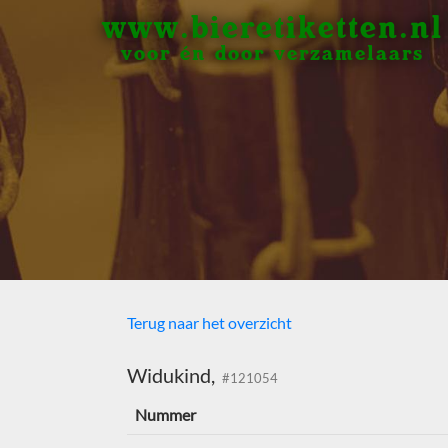
www.bieretiketten.nl
voor én door verzamelaars
Terug naar het overzicht
Widukind,
#121054
Nummer