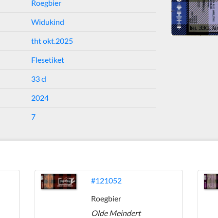
Roegbier
Widukind
tht okt.2025
Flesetiket
33 cl
2024
7
#121052
Roegbier
Olde Meindert