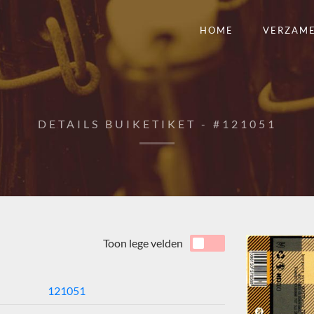
HOME
VERZAM
DETAILS BUIKETIKET - #121051
Toon lege velden
121051