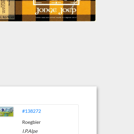
#138272
Roegbier
I.P.Alpe