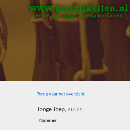
www.bieretiketten.nl
voor én door verzamelaars
Terug naar het overzicht
Jonge Joep,
#121051
Nummer