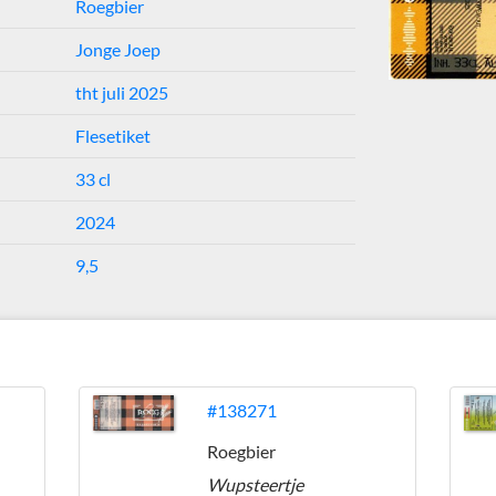
Roegbier
Jonge Joep
tht juli 2025
Flesetiket
33 cl
2024
9,5
#138271
Roegbier
Wupsteertje