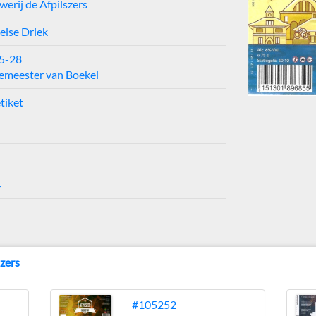
erij de Afpilszers
else Driek
25-28
emeester van Boekel
tiket
4
szers
#105252