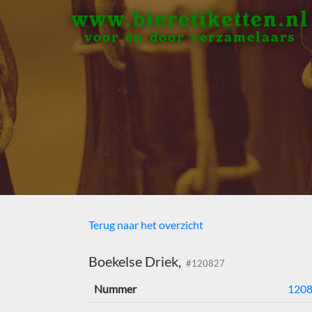
www.bieretiketten.nl
voor én door verzamelaars
Terug naar het overzicht
Boekelse Driek,
#120827
Nummer
120