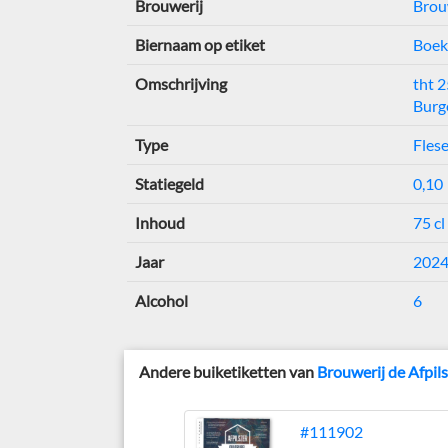
Brouwerij
Brouw
Biernaam op etiket
Boek
Omschrijving
tht 
Burg
Type
Flese
Statiegeld
0,10
Inhoud
75 cl
Jaar
202
Alcohol
6
Andere buiketiketten van
Brouwerij de Afpil
#111902