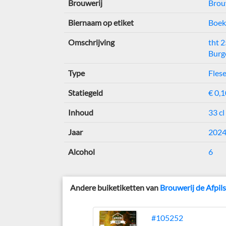
Brouwerij
Brouw
Biernaam op etiket
Boek
Omschrijving
tht 
Burg
Type
Flese
Statiegeld
€ 0,1
Inhoud
33 cl
Jaar
202
Alcohol
6
Andere buiketiketten van
Brouwerij de Afpil
#105252