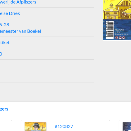
erij de Afpilszers
else Driek
25-28
emeester van Boekel
tiket
0
4
szers
#120827