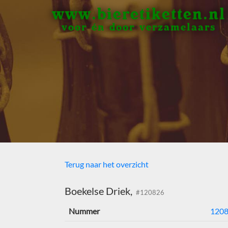
www.bieretiketten.nl
voor én door verzamelaars
Terug naar het overzicht
Boekelse Driek,
#120826
Nummer
120