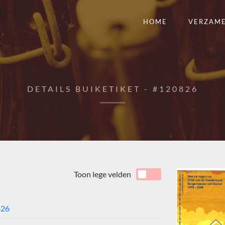
HOME
VERZAM
DETAILS BUIKETIKET - #120826
Toon lege velden
826