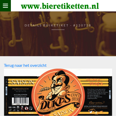
www.bieretiketten.nl
Home
verzamelen
DETAILS BUIKETIKET - #120728
De bierkaart
Bezoekers
Terug naar het overzicht