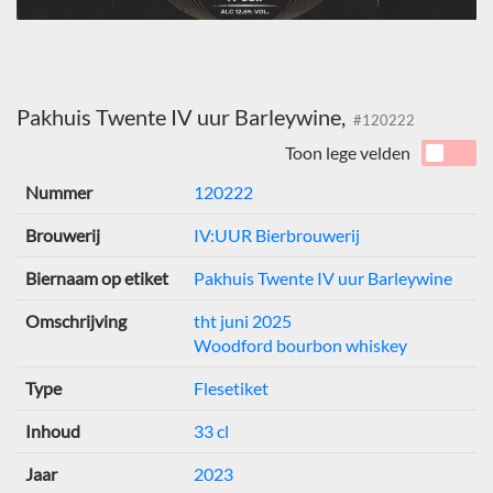
Pakhuis Twente IV uur Barleywine,
#120222
Toon lege velden
Nummer
120222
Brouwerij
IV:UUR Bierbrouwerij
Biernaam op etiket
Pakhuis Twente IV uur Barleywine
Omschrijving
tht juni 2025
Woodford bourbon whiskey
Type
Flesetiket
Inhoud
33 cl
Jaar
2023