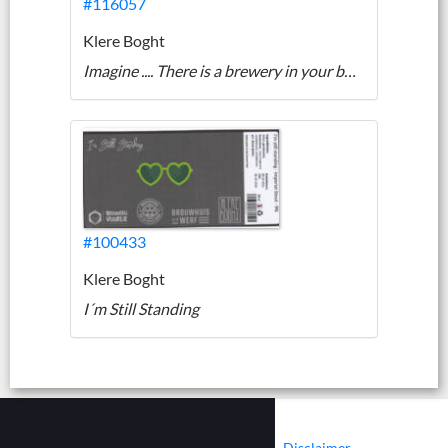
#116057
Klere Boght
Imagine .... There is a brewery in your backyard
#100433
Klere Boght
I´m Still Standing
|
|
Contact
Cookies
Disclaimer