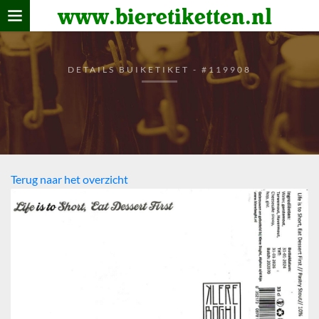
www.bieretiketten.nl
Home
verzamelen
DETAILS BUIKETIKET - #119908
De bierkaart
Bezoekers
Terug naar het overzicht