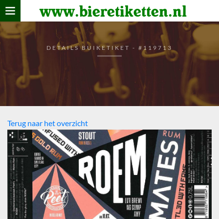
www.bieretiketten.nl
Home
verzamelen
DETAILS BUIKETIKET - #119713
De bierkaart
Bezoekers
Terug naar het overzicht