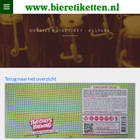
www.bieretiketten.nl
Home
verzamelen
DETAILS BUIKETIKET - #119606
De bierkaart
Bezoekers
Terug naar het overzicht