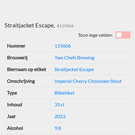
Straitjacket Escape,
#119606
Toon lege velden
Nummer
119606
Brouwerij
Two Chefs Brewing
Biernaam op etiket
Straitjacket Escape
Omschrijving
Imperial Cherry Chocolate Stout
Type
Bliketiket
Inhoud
33 cl
Jaar
2023
Alcohol
9.8