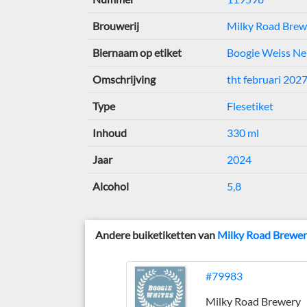
Brouwerij
Milky Road Brew
Biernaam op etiket
Boogie Weiss Ne
Omschrijving
tht februari 202
Type
Flesetiket
Inhoud
330 ml
Jaar
2024
Alcohol
5,8
Andere buiketiketten van
Milky Road Brewe
#79983
Milky Road Brewery