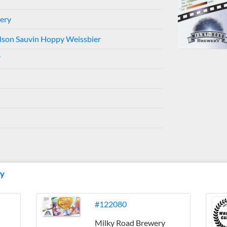
ery
lson Sauvin Hoppy Weissbier
7
ry
#122080
Milky Road Brewery