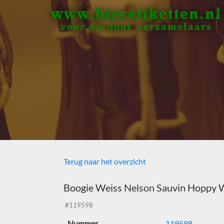
www.bieretiketten.nl
voor én door verzamelaars
Terug naar het overzicht
Boogie Weiss Nelson Sauvin Hoppy W
#119598
Nummer
119598