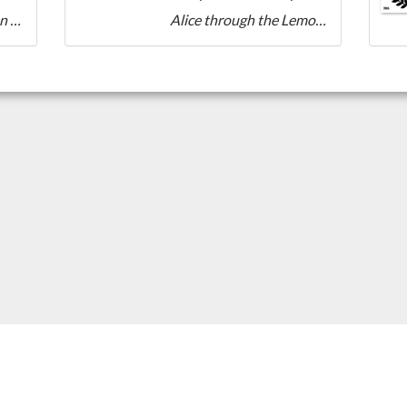
Boogie Whites Weizen IPA
Alice through the Lemongrass