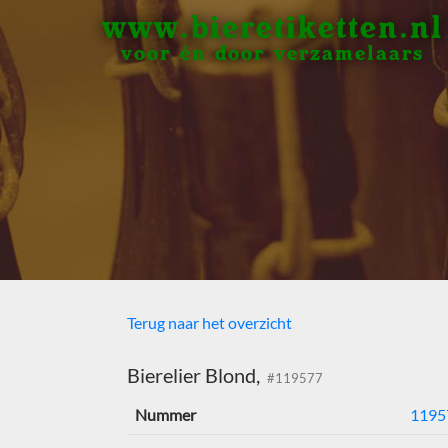
www.bieretiketten.nl
voor én door verzamelaars
Terug naar het overzicht
Bierelier Blond,
#119577
Nummer
1195