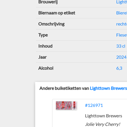
Brouwerij
Ligh
Biernaam op etiket
Biere
Omschrijving
recht
Type
Flese
Inhoud
33 cl
Jaar
2024
Alcohol
6,3
Andere buiketiketten van
Lighttown Brewer
#126971
Lighttown Brewers
Jolie Very Cherry!