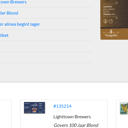
ttown Brewers
lier Blond
er alinea begint lager
tiket
s
#135214
Lighttown Brewers
Govers 100 Jaar Blond