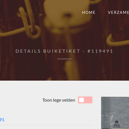
HOME
VERZAM
DETAILS BUIKETIKET - #119491
Toon lege velden
91