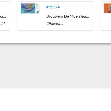
#91374
Brouwerij De Moersleutel
Brouwerij De Moersleutel
 11
Oblivious