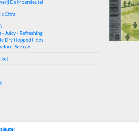
erij De Moersleutel
c Citra
A
s - Juicy - Refreshing
le Dry Hopped Hops
before: See can
tiket
ml
sleutel