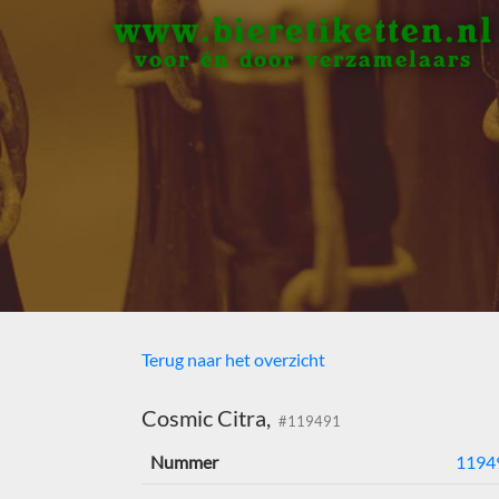
www.bieretiketten.nl
voor én door verzamelaars
Terug naar het overzicht
Cosmic Citra,
#119491
Nummer
1194