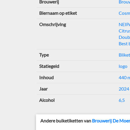
Brouwerij
Brouw
Biernaam op etiket
Cosmi
Omschrijving
NEIP
Citru
Doub
Best 
Type
Blike
Statiegeld
logo
Inhoud
440 
Jaar
2024
Alcohol
6,5
Andere buiketiketten van
Brouwerij De Moer