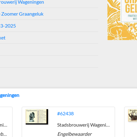
rouwerij Wageningen
 Zoomer Graangeluk
23-2025
ket
ageningen
#62438
Stadsbrouwerij Wageningen
Stadsbrouwerij Wageningen
Wageningse Engel Dubbel
Engelbewaarder