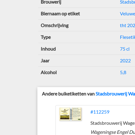
Brouwerij
Stadsb
Biernaam op etiket
Veluwe
Omschrijving
tht 20
Type
Fleseti
Inhoud
75 cl
Jaar
2022
Alcohol
5,8
Andere buiketiketten van
Stadsbrouwerij W
#112259