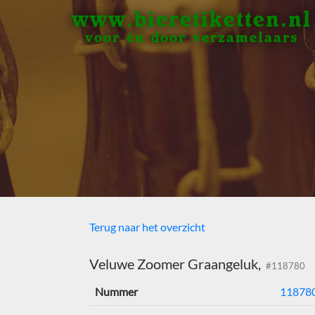
www.bieretiketten.nl
voor én door verzamelaars
Terug naar het overzicht
Veluwe Zoomer Graangeluk,
#118780
Nummer
11878