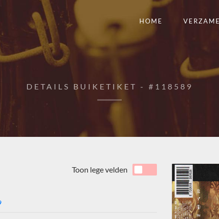
HOME
VERZAM
DETAILS BUIKETIKET - #118589
Toon lege velden
9