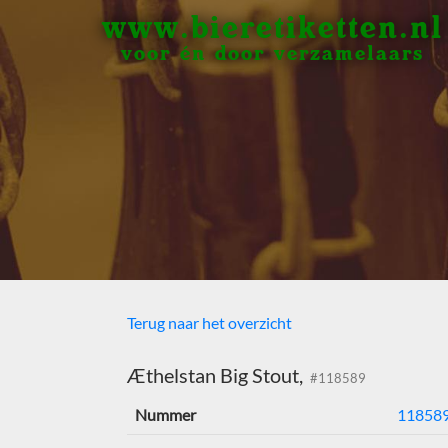
www.bieretiketten.nl
voor én door verzamelaars
Terug naar het overzicht
Æthelstan Big Stout,
#118589
Nummer
11858