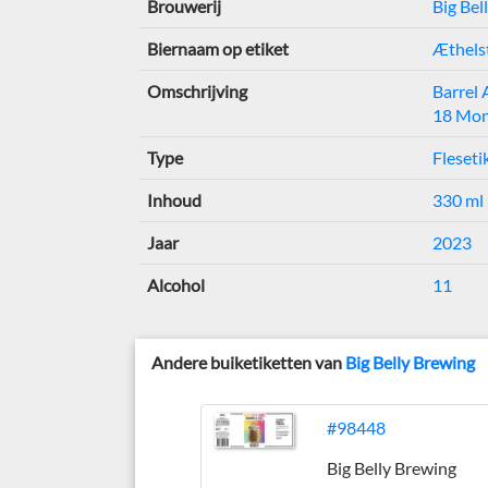
Brouwerij
Big Bel
Biernaam op etiket
Æthelst
Omschrijving
Barrel
18 Mon
Type
Fleseti
Inhoud
330 ml
Jaar
2023
Alcohol
11
Andere buiketiketten van
Big Belly Brewing
#98448
Big Belly Brewing