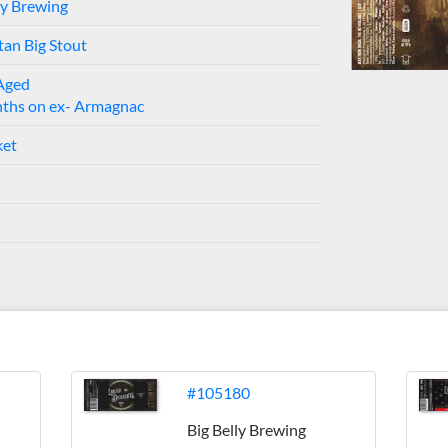
ly Brewing
an Big Stout
 Aged
ths on ex- Armagnac
ket
#105180
Big Belly Brewing