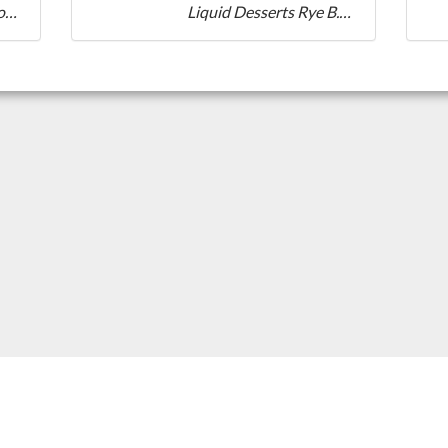
Birthday Cake Bourbon B.A. Stout
Liquid Desserts Rye B.A. Salted Caramel Pecan Pie Quad