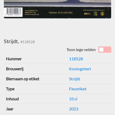
Strijdt,
#118528
Toon lege velden
Nummer
118528
Brouwerij
Koningshert
Biernaam op etiket
Strijdt
Type
Flesetiket
Inhoud
33 cl
Jaar
2023