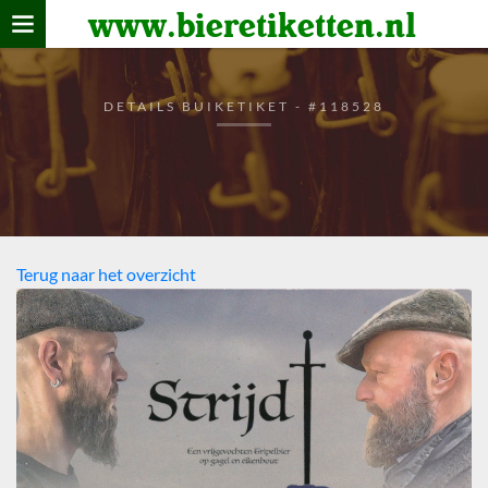
www.bieretiketten.nl
Home
verzamelen
DETAILS BUIKETIKET - #118528
De bierkaart
Bezoekers
Terug naar het overzicht